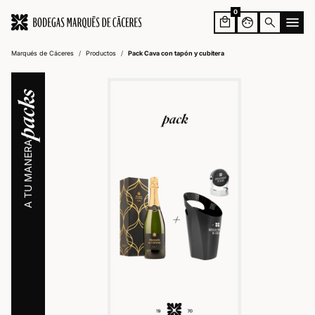
0
face
search
Marqués de Cáceres
/
Productos
/
Pack Cava con tapón y cubitera
packs
A TU MANERA