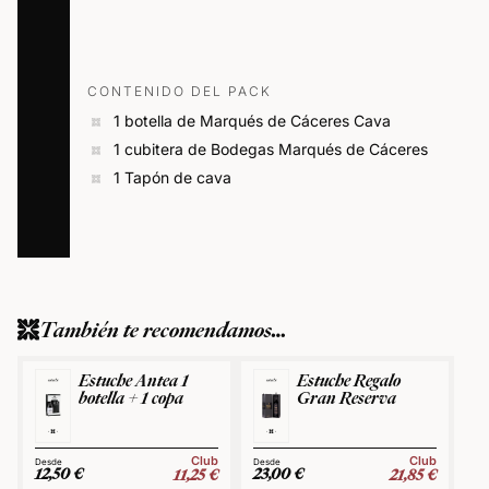
CONTENIDO DEL PACK
1 botella de Marqués de Cáceres Cava
1 cubitera de Bodegas Marqués de Cáceres
1 Tapón de cava
También te recomendamos…
Estuche Antea 1
Estuche Regalo
botella + 1 copa
Gran Reserva
Club
Club
12,50
€
23,00
€
11,25
€
21,85
€