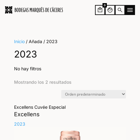
0
face
search
Inicio
/ Añada / 2023
2023
No hay filtros
Mostrando los 2 resultados
Excellens Cuvée Especial
Excellens
2023