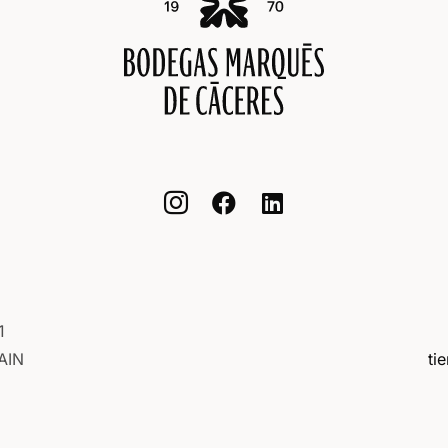



1
AIN
ti