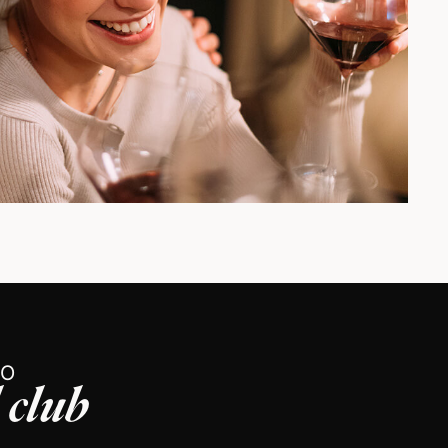
TO
l club