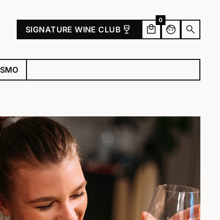
0
wine_bar
face
search
SIGNATURE WINE CLUB
ISMO