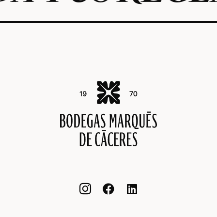


