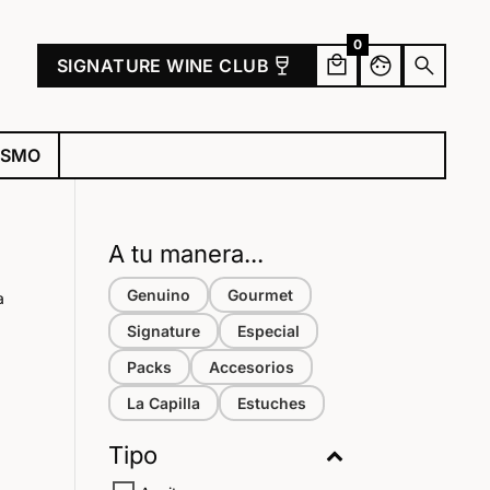
0
wine_bar
face
search
SIGNATURE WINE CLUB
ISMO
A tu manera...
Genuino
Gourmet
a
Signature
Especial
Packs
Accesorios
La Capilla
Estuches
Tipo