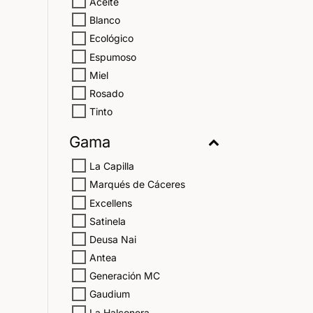
Aceite
Blanco
Ecológico
Espumoso
Miel
Rosado
Tinto
Gama
La Capilla
Marqués de Cáceres
Excellens
Satinela
Deusa Nai
Antea
Generación MC
Gaudium
La Halconera