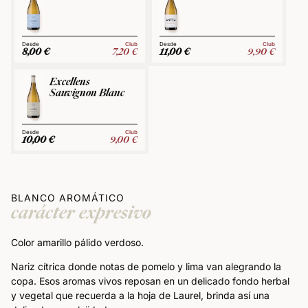
Club
Club
8,00
€
7,20
€
11,00
€
9,90
€
Excellens
Sauvignon Blanc
Club
10,00
€
9,00
€
BLANCO AROMÁTICO
carácter expresivo
Color amarillo pálido verdoso.
Nariz cítrica donde notas de pomelo y lima van alegrando la
copa. Esos aromas vivos reposan en un delicado fondo herbal
y vegetal que recuerda a la hoja de Laurel, brinda así una