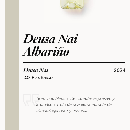
Deusa Nai
Albariño
Deusa Nai
2024
D.O. Rías Baixas
Gran vino blanco. De carácter expresivo y
aromático, fruto de una tierra abrupta de
climatología dura y adversa.