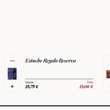
Estuche Regalo Reserva
Club
13,75
€
13,06
€