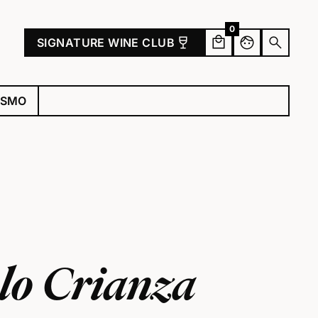
0
wine_bar
face
search
SIGNATURE WINE CLUB
ISMO
lo Crianza