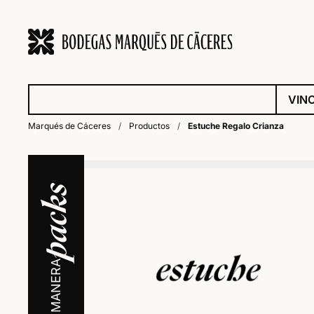
VIN
Marqués de Cáceres
/
Productos
/
Estuche Regalo Crianza
packs
A TU MANERA