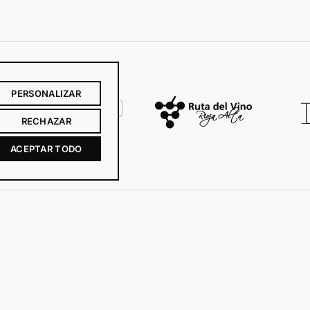
PERSONALIZAR
RECHAZAR
ACEPTAR TODO
9,00
€
-
+
 Regalo Crianza
Club
Cantidad
8,55
€