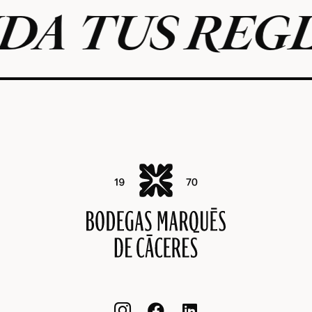
TUS REGLAS


