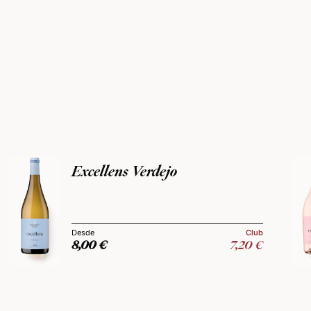
Excellens Verdejo
Club
8,00
€
7,20
€