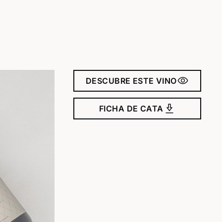
visibility
DESCUBRE ESTE VINO
download_2
FICHA DE CATA