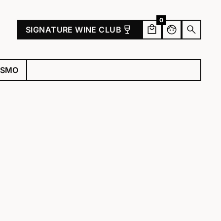
0
wine_bar
face
search
SIGNATURE WINE CLUB
ISMO