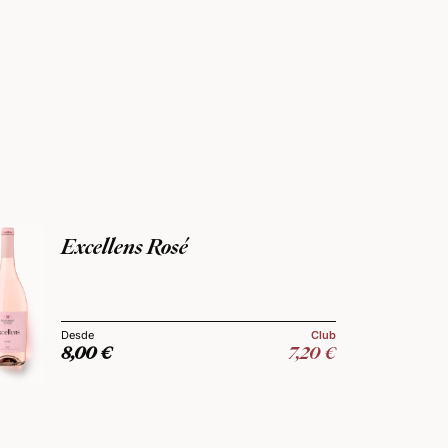
Excellens Rosé
Club
8,00
€
7,20
€