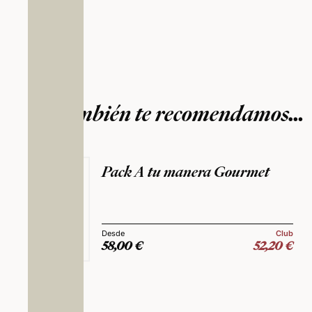
También te recomendamos…
Pack A tu manera Gourmet
Club
58,00
€
52,20
€