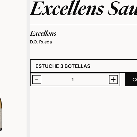
Excellens Sa
Excellens
D.O. Rueda
-
+
C
Cantidad