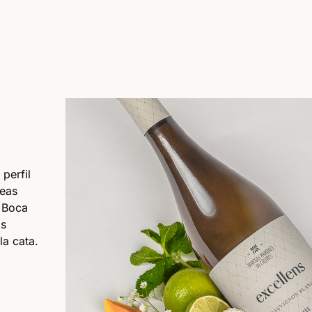
perfil
ceas
. Boca
os
la cata.