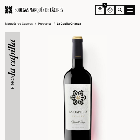
0
face
search
Marqués de Cáceres
/
Productos
/
La Capilla Crianza
la capilla
FINCA