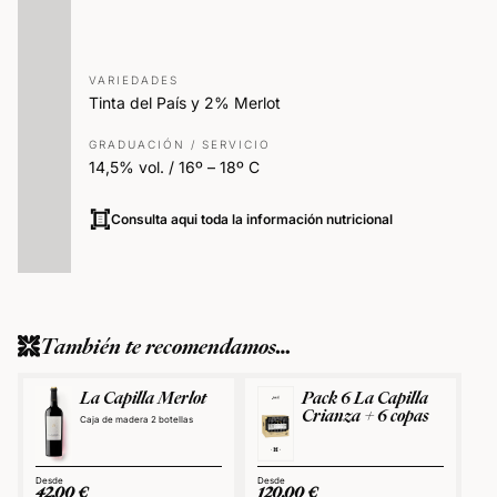
VARIEDADES
Tinta del País y 2% Merlot
GRADUACIÓN / SERVICIO
14,5% vol. / 16º – 18º C
Consulta aqui toda la información nutricional
También te recomendamos…
La Capilla Merlot
Pack 6 La Capilla
Crianza + 6 copas
Caja de madera 2 botellas
42,00
€
120,00
€