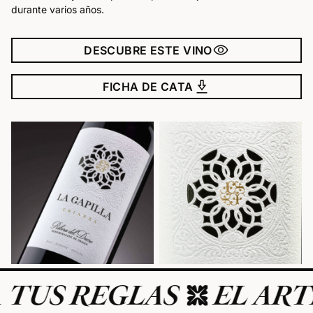
durante varios años.
visibility
DESCUBRE ESTE VINO
download_2
FICHA DE CATA
TUS REGLAS
EL ARTE