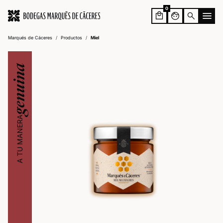
0
face
search
Marqués de Cáceres
/
Productos
/
Miel
genuina
A TU MANERA