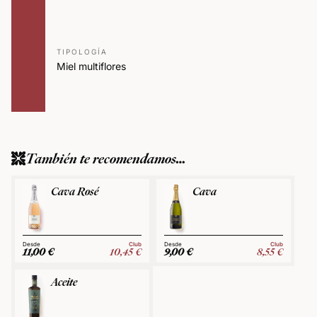
TIPOLOGÍA
Miel multiflores
También te recomendamos…
Cava Rosé
Cava
Club
Club
11,00
€
10,45
€
9,00
€
8,55
€
Aceite