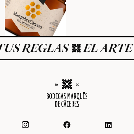
REGLAS
EL ARTE DE V


