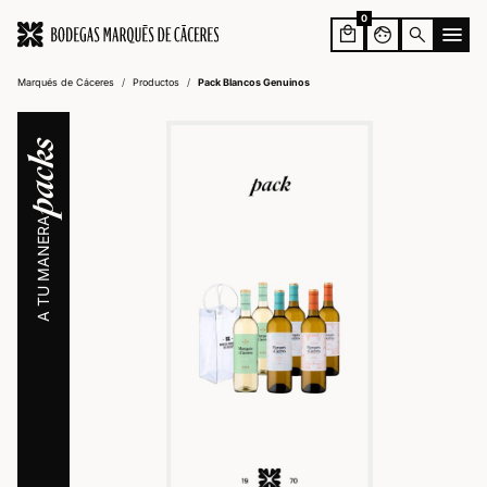
0
face
search
Marqués de Cáceres
/
Productos
/
Pack Blancos Genuinos
packs
A TU MANERA