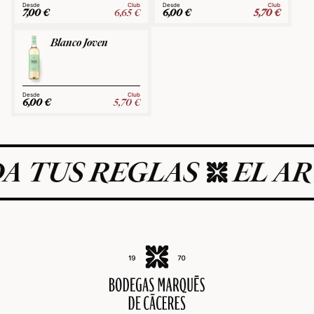
Club
Club
7,00
€
6,65
€
6,00
€
5,70
€
Blanco Joven
Club
6,00
€
5,70
€
A TUS REGLAS
EL ART