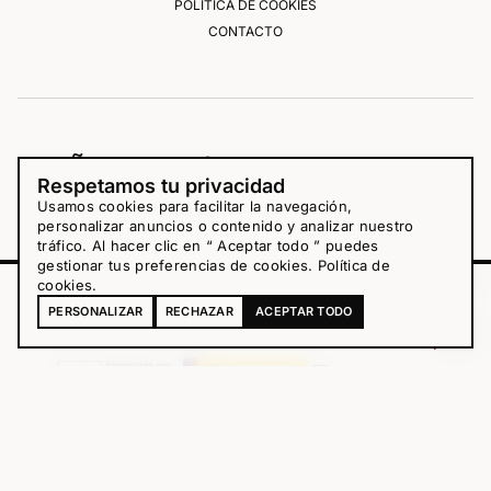
POLÍTICA DE COOKIES
CONTACTO
Respetamos tu privacidad
Usamos cookies para facilitar la navegación,
personalizar anuncios o contenido y analizar nuestro
tráfico. Al hacer clic en “ Aceptar todo ” puedes
gestionar tus preferencias de cookies.
Política de
cookies
.
38,00
€
-
+
PERSONALIZAR
RECHAZAR
ACEPTAR TODO
COMPRAR
Cantidad
Club
36,10
€