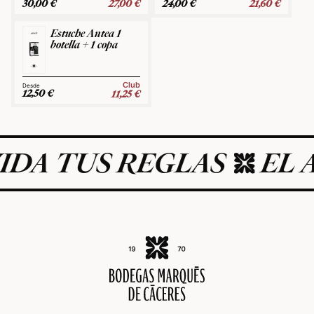
30,00
€
27,00
€
24,00
€
21,60
€
Estuche Antea 1
botella + 1 copa
Club
12,50
€
11,25
€
IDA TUS REGLAS
EL A