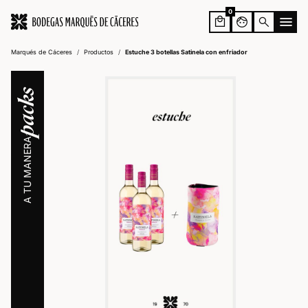
0
face
search
Marqués de Cáceres
/
Productos
/
Estuche 3 botellas Satinela con enfriador
packs
A TU MANERA