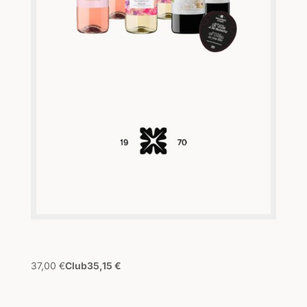
37,00
€
Club
35,15
€