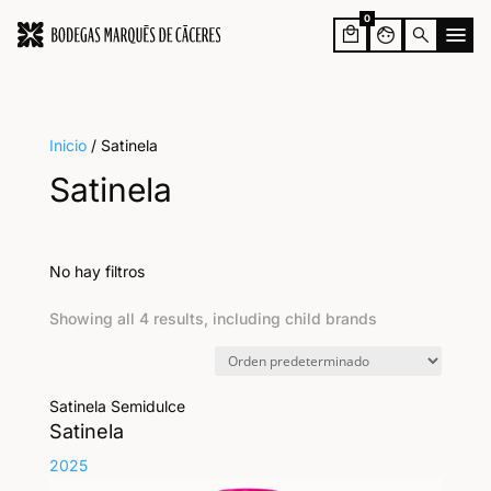
0
face
search
Inicio
/ Satinela
Satinela
No hay filtros
Showing all 4 results, including child brands
Satinela Semidulce
Satinela
2025