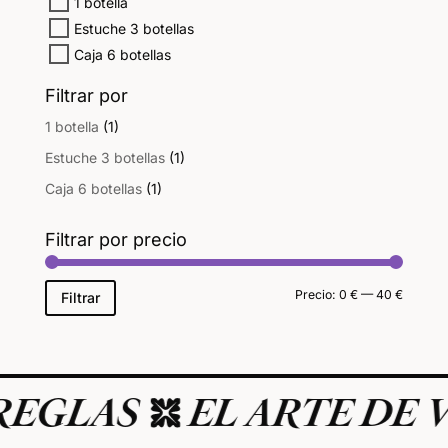
1 botella
Estuche 3 botellas
Caja 6 botellas
Filtrar por
1 botella
(1)
Estuche 3 botellas
(1)
Caja 6 botellas
(1)
Filtrar por precio
Precio
Precio
Precio:
0 €
—
40 €
Filtrar
mínimo
máxim
GLAS
EL ARTE DE VIV